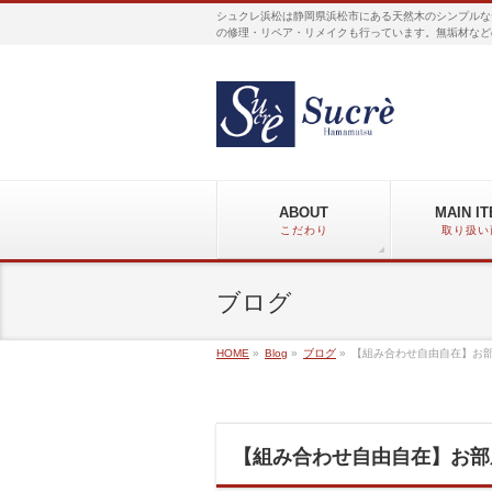
シュクレ浜松は静岡県浜松市にある天然木のシンプルな
の修理・リペア・リメイクも行っています。無垢材など
ABOUT
MAIN I
こだわり
取り扱い
ブログ
HOME
»
Blog
»
ブログ
»
【組み合わせ自由自在】お
【組み合わせ自由自在】お部