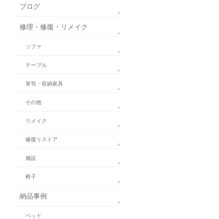
ブログ
修理・修復・リメイク
ソファ
テーブル
箪笥・収納家具
その他
リメイク
修復リストア
施設
椅子
納品事例
ベッド