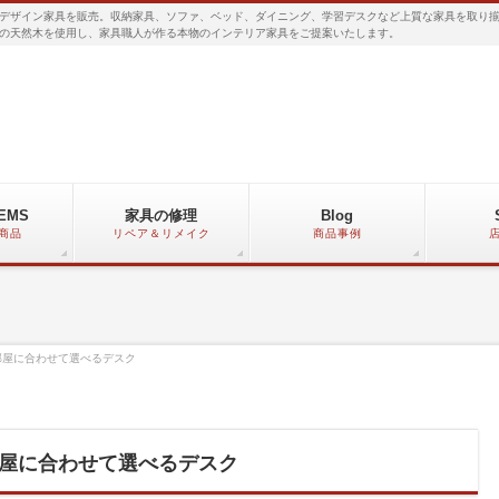
デザイン家具を販売。収納家具、ソファ、ベッド、ダイニング、学習デスクなど上質な家具を取り
の天然木を使用し、家具職人が作る本物のインテリア家具をご提案いたします。
TEMS
家具の修理
Blog
商品
リペア＆リメイク
商品事例
部屋に合わせて選べるデスク
屋に合わせて選べるデスク