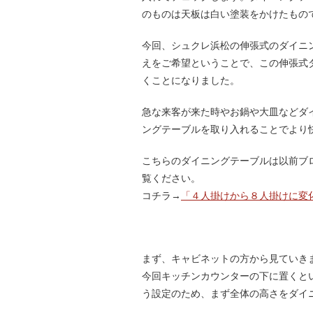
のものは天板は白い塗装をかけたもので
今回、シュクレ浜松の伸張式のダイニ
えをご希望ということで、この伸張式
くことになりました。
急な来客が来た時やお鍋や大皿などダ
ングテーブルを取り入れることでより
こちらのダイニングテーブルは以前ブ
覧ください。
コチラ→
「４人掛けから８人掛けに変
まず、キャビネットの方から見ていき
今回キッチンカウンターの下に置くと
う設定のため、まず全体の高さをダイニ