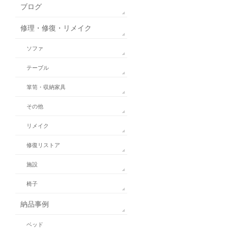
ブログ
修理・修復・リメイク
ソファ
テーブル
箪笥・収納家具
その他
リメイク
修復リストア
施設
椅子
納品事例
ベッド