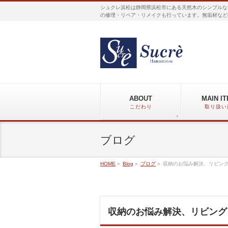
シュクレ浜松は静岡県浜松市にある天然木のシンプルな
の修理・リペア・リメイクも行っています。無垢材など
ABOUT
MAIN I
こだわり
取り扱い
ブログ
HOME
»
Blog
»
ブログ
»
収納のお悩み解決、リビン
収納のお悩み解決、リビング