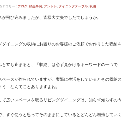
カテゴリー :
ブログ
,
納品事例
,
アントレ
,
ダイニングテーブル
,
収納
スが飛び込みましたが、皆様大丈夫でしたでしょうか。
グダイニングの収納にお困りのお客様のご依頼でお作りした収納を
ふと立ち止まると、「収納」は必ず見かけるキーワードの一つで
スペースが作られていますが、実際に生活をしているとその収納ス
まう…なんてことありますよね。
して広いスペースを取るリビングダイニングは、知らず知らずのう
で、すぐ使うと思ってそのままにしているとどんどん増殖していく