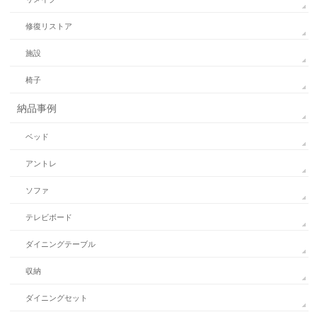
修復リストア
施設
椅子
納品事例
ベッド
アントレ
ソファ
テレビボード
ダイニングテーブル
収納
ダイニングセット