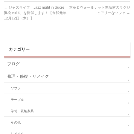
←
ジャズライブ「Jazz night in Sucre
本革＆ウォールナット無垢材のラグジ
浜松 vol.4」を開催します！【令和元年
ュアリーなソファ
→
12月12日（木）】
カテゴリー
ブログ
修理・修復・リメイク
ソファ
テーブル
箪笥・収納家具
その他
リメイク