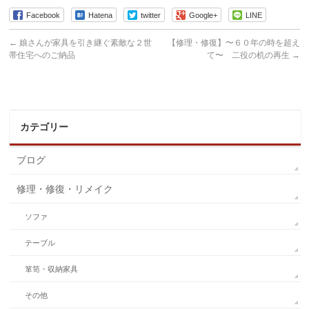
Facebook
Hatena
twitter
Google+
LINE
←
娘さんが家具を引き継ぐ素敵な２世
【修理・修復】〜６０年の時を超え
帯住宅へのご納品
て〜 二役の机の再生
→
カテゴリー
ブログ
修理・修復・リメイク
ソファ
テーブル
箪笥・収納家具
その他