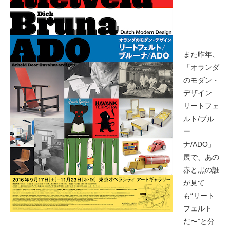
また昨年、
「オランダ
のモダン・
デザイン
リートフェ
ルト/ブル
ー
ナ/ADO」
展で、あの
赤と黒の誰
が見て
も“リート
フェルト
だ〜”と分