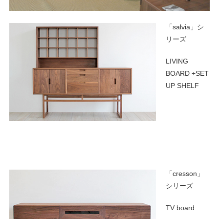
「salvia」シ
リーズ
LIVING
BOARD +SET
UP SHELF
「cresson」
シリーズ
TV board