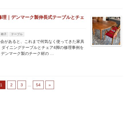
修理｜デンマーク製伸長式テーブルとチェ
椅子
テーブル
機会があると、これまで何気なく使ってきた家具
、ダイニングテーブルとチェア4脚の修理事例を
、デンマーク製のチーク材の …
1
2
3
…
54
»