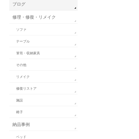
ブログ
修理・修復・リメイク
ソファ
テーブル
箪笥・収納家具
その他
リメイク
修復リストア
施設
椅子
納品事例
ベッド