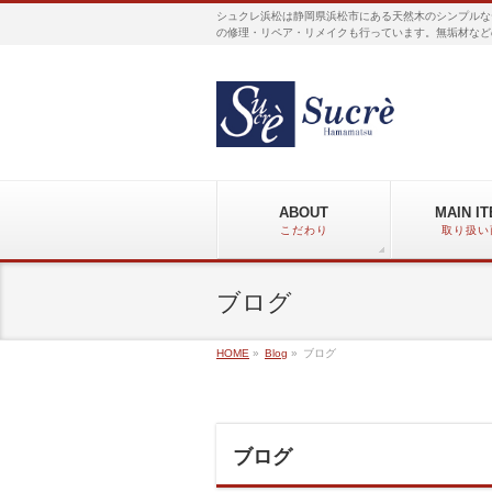
シュクレ浜松は静岡県浜松市にある天然木のシンプルな
の修理・リペア・リメイクも行っています。無垢材など
ABOUT
MAIN I
こだわり
取り扱い
ブログ
HOME
»
Blog
»
ブログ
ブログ