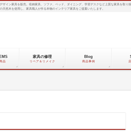
デザイン家具を販売。収納家具、ソファ、ベッド、ダイニング、学習デスクなど上質な家具を取り
の天然木を使用し、家具職人が作る本物のインテリア家具をご提案いたします。
TEMS
家具の修理
Blog
商品
リペア＆リメイク
商品事例