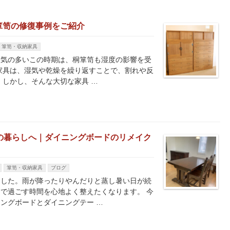
箪笥の修復事例をご紹介
箪笥・収納家具
湿気の多いこの時期は、桐箪笥も湿度の影響を受
家具は、湿気や乾燥を繰り返すことで、割れや反
 しかし、そんな大切な家具 …
の暮らしへ｜ダイニングボードのリメイク
箪笥・収納家具
ブログ
ました。雨が降ったりやんだりと蒸し暑い日が続
で過ごす時間を心地よく整えたくなります。 今
ングボードとダイニングテー …