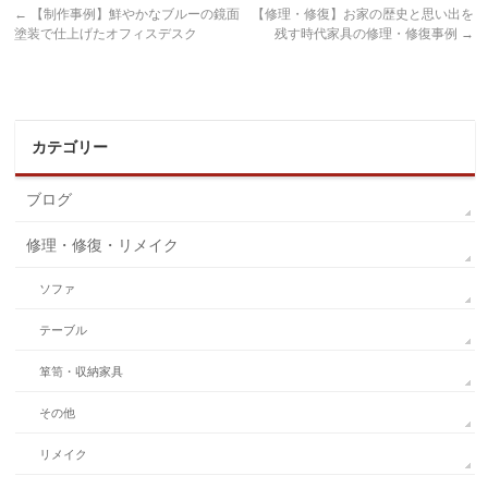
←
【制作事例】鮮やかなブルーの鏡面
【修理・修復】お家の歴史と思い出を
塗装で仕上げたオフィスデスク
残す時代家具の修理・修復事例
→
カテゴリー
ブログ
修理・修復・リメイク
ソファ
テーブル
箪笥・収納家具
その他
リメイク