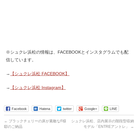
※シュクレ浜松の情報は、FACEBOOKとインスタグラムでも配
信しています。
→
【シュクレ浜松 FACEBOOK】
→
【シュクレ浜松 Instagram】
Facebook
Hatena
twitter
Google+
LINE
←
ブラックチェリーの床が素敵なF様
シュクレ浜松、店内展示の階段型収納
邸のご納品
モデル「ENTREアントレ」
→