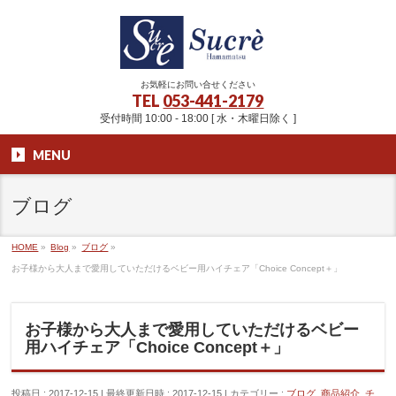
お気軽にお問い合せください
TEL
053-441-2179
受付時間 10:00 - 18:00 [ 水・木曜日除く ]
MENU
ブログ
HOME
»
Blog
»
ブログ
»
お子様から大人まで愛用していただけるベビー用ハイチェア「Choice Concept＋」
お子様から大人まで愛用していただけるベビー
用ハイチェア「Choice Concept＋」
投稿日 : 2017-12-15
最終更新日時 : 2017-12-15
カテゴリー :
ブログ
,
商品紹介
,
チ