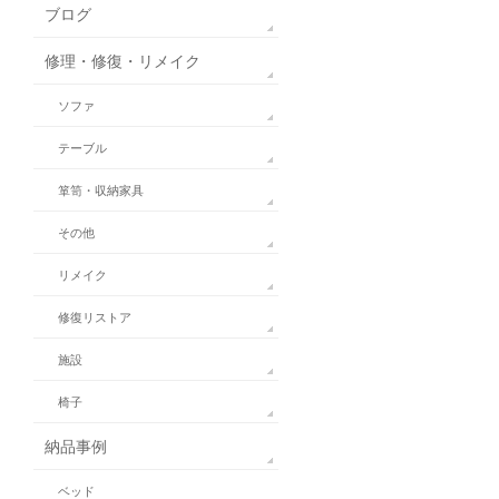
ブログ
修理・修復・リメイク
ソファ
テーブル
箪笥・収納家具
その他
リメイク
修復リストア
施設
椅子
納品事例
ベッド