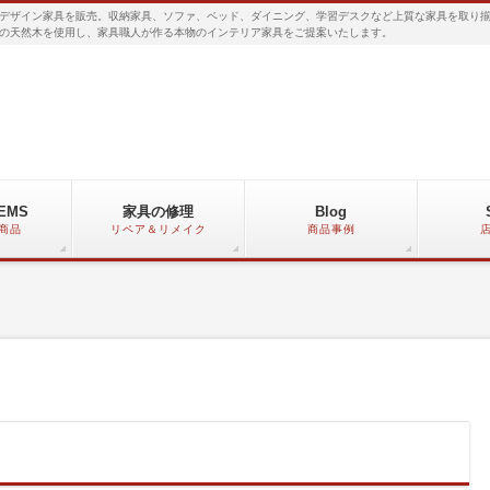
デザイン家具を販売。収納家具、ソファ、ベッド、ダイニング、学習デスクなど上質な家具を取り
の天然木を使用し、家具職人が作る本物のインテリア家具をご提案いたします。
TEMS
家具の修理
Blog
商品
リペア＆リメイク
商品事例