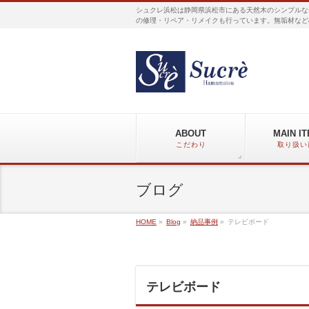
シュクレ浜松は静岡県浜松市にある天然木のシンプルな
の修理・リペア・リメイクも行っています。無垢材など
ABOUT
MAIN I
こだわり
取り扱い
ブログ
HOME
»
Blog
»
納品事例
»
テレビボード
テレビボード