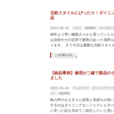
北欧スタイルにぴったり！ダイニ
品
2023-06-16
ブログ
納品事例
テレビボー
例年より早い梅雨入りかと思っていたら
は浜松やその近郊で被害のあった場所
ります。 さて今日は素敵な北欧スタイ
この記事を読む
【納品事例】修理がご縁で新品の
ました
2022-05-24
テレビボード
ダイニングテーブ
イク
納品事例
鳥の声のさえずりに緑茶と気持ちの良い
するのはダイニングセットとテレビボー
に至った話も含めてご紹介したいと思い