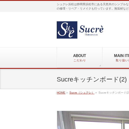
シュクレ浜松は静岡県浜松市にある天然木のシンプルな
の修理・リペア・リメイクも行っています。無垢材など
ABOUT
MAIN I
こだわり
取り扱い
Sucreキッチンボード(2)
HOME
»
Sucre（シュクレ）
»
Sucreキッチンボード(2