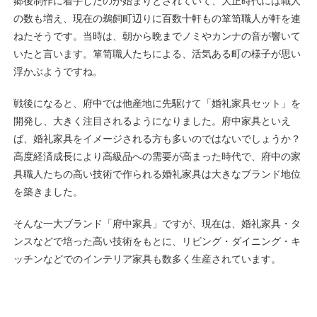
郷後制作に着手したのが始まりとされていて、大正時代には職人
の数も増え、現在の鵜飼町辺りに百数十軒もの箪笥職人が軒を連
ねたそうです。当時は、朝から晩までノミやカンナの音が響いて
いたと言います。箪笥職人たちによる、活気ある町の様子が思い
浮かぶようですね。
戦後になると、府中では他産地に先駆けて「婚礼家具セット」を
開発し、大きく注目されるようになりました。府中家具といえ
ば、婚礼家具をイメージされる方も多いのではないでしょうか？
高度経済成長により高級品への需要が高まった時代で、府中の家
具職人たちの高い技術で作られる婚礼家具は大きなブランド地位
を築きました。
そんな一大ブランド「府中家具」ですが、現在は、婚礼家具・タ
ンスなどで培った高い技術をもとに、リビング・ダイニング・キ
ッチンなどでのインテリア家具も数多く生産されています。