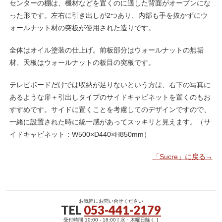
センターの棚は、機材などを置くのに適した背面がオープンにな
った形です。左右に引き出しが2つあり、内部も手を抜かずにウ
ォールナット材の突板が使用された造りです。
全体はオイル塗装の仕上げ。前板部分はウォールナットの無垢
材、天板はウォールナットの板目の突板です。
テレビボードだけでは収納が足りないという方は、右下の写真に
あるような扉＋引出しタイプのサイドキャビネットを置くのもお
すすめです。サイドに置くことを考慮してのデザインですので、
一緒に設置された時に統一感があってスッキリと見えます。（サ
イドキャビネット：W500×D440×H850mm）
「Sucre」に戻る→
お気軽にお問い合せください
TEL
053-441-2179
受付時間 10:00 - 18:00 [ 水・木曜日除く ]