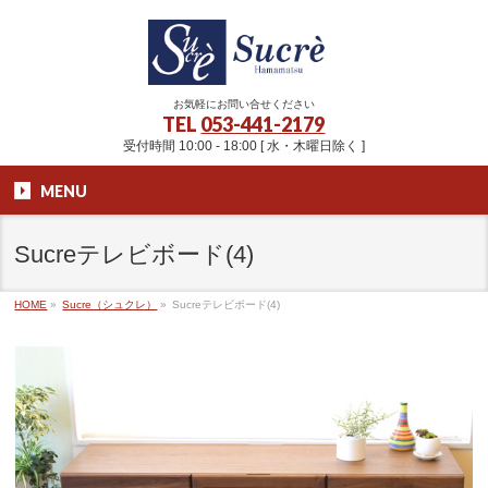
お気軽にお問い合せください
TEL
053-441-2179
受付時間 10:00 - 18:00 [ 水・木曜日除く ]
MENU
Sucreテレビボード(4)
HOME
»
Sucre（シュクレ）
»
Sucreテレビボード(4)